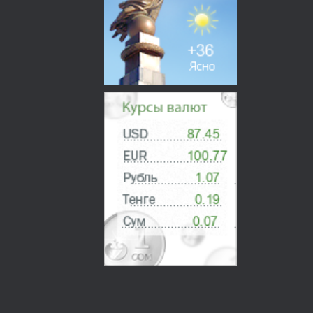
О НАС
Контакты
Вакансии
ГРАЖДАНАМ
Образцы заявлений
Образец калькуляций
Сборник цен
Необходимые документы
Прикрепить заявление
Реквизиты
ПРОФСОЮЗНАЯ РАБОТА
МЕЖДУНАРОДНОЕ СОТРУДНИЧЕСТВО
ЛАБОРАТОРИЯ