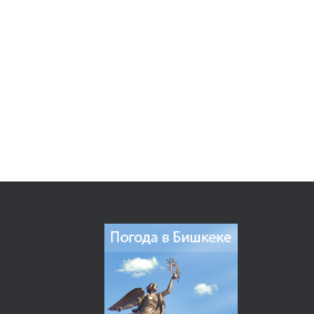
Отдел «Кадровой работы и контроля»
Архив
Единое окно
НАУЧНАЯ РАБОТА
Результаты исследований
Оценка сейсмостойкости зданий и сооружений
Разработка новых и совершенствование действующих Нормативно-технических 
СНиП КР 10-01:2018 «Система нормативных документов в строительстве. Ос
Наши разработки
ПРЕСС-ЦЕНТР
Новости
Отчет о выполненных работах