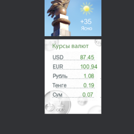
О НАС
Контакты
Вакансии
ГРАЖДАНАМ
Образцы заявлений
Образец калькуляций
Сборник цен
Необходимые документы
Прикрепить заявление
Реквизиты
ПРОФСОЮЗНАЯ РАБОТА
МЕЖДУНАРОДНОЕ СОТРУДНИЧЕСТВО
ЛАБОРАТОРИЯ