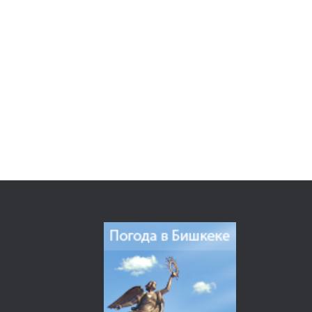
Отдел «Кадровой работы и контроля»
Архив
Единое окно
НАУЧНАЯ РАБОТА
Результаты исследований
Оценка сейсмостойкости зданий и сооружений
Разработка новых и совершенствование действующих Нормативно-технических 
СНиП КР 10-01:2018 «Система нормативных документов в строительстве. Ос
Наши разработки
ПРЕСС-ЦЕНТР
Новости
Отчет о выполненных работах