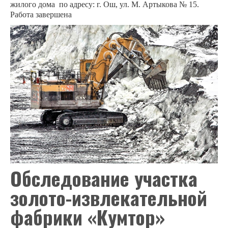
жилого дома
по адресу: г. Ош, ул. М. Артыкова № 15.
Отдел «Кадровой работы и контроля»
Работа завершена
Архив
Единое окно
НАУЧНАЯ РАБОТА
Результаты исследований
Оценка сейсмостойкости зданий и сооружений
Разработка новых и совершенствование действующих Нормативно-технических 
СНиП КР 10-01:2018 «Система нормативных документов в строительстве. Ос
Наши разработки
Обследование участка
ПРЕСС-ЦЕНТР
золото-извлекательной
Новости
фабрики «Кумтор»
Отчет о выполненных работах