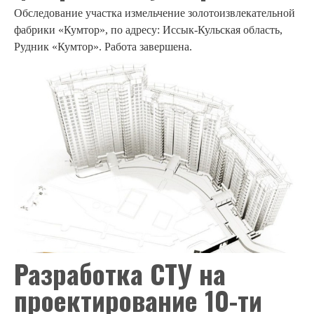
О НАС
Обследование участка измельчение золотоизвлекательной
Контакты
фабрики «Кумтор», по адресу: Иссык-Кульс
к
ая область,
Рудник «Кумтор». Работа завершена.
Вакансии
ГРАЖДАНАМ
Образцы заявлений
Образец калькуляций
Сборник цен
Необходимые документы
Прикрепить заявление
Реквизиты
ПРОФСОЮЗНАЯ РАБОТА
Разработка СТУ на
МЕЖДУНАРОДНОЕ СОТРУДНИЧЕСТВО
проектирование 10-ти
ЛАБОРАТОРИЯ